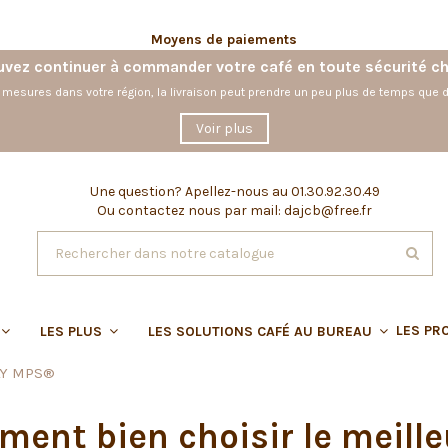
Moyens de paiements
vez continuer à commander votre café en toute sécurité c
 mesures dans votre région, la livraison peut prendre un peu plus de temps que d
Voir plus
Une question?
Apellez-nous au 01.30.92.30.49
Ou contactez nous par mail: dajcb@free.fr
LES PR
LES PLUS
LES SOLUTIONS CAFÉ AU BUREAU
LY MPS®
ent bien choisir le meilleu