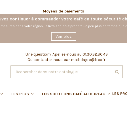
Moyens de paiements
vez continuer à commander votre café en toute sécurité c
 mesures dans votre région, la livraison peut prendre un peu plus de temps que d
Voir plus
Une question?
Apellez-nous au 01.30.92.30.49
Ou contactez nous par mail: dajcb@free.fr
LES PR
LES PLUS
LES SOLUTIONS CAFÉ AU BUREAU