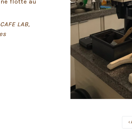
né flotte au
 CAFE LAB,
es
A