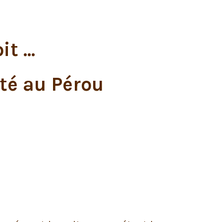
t ...
ité au Pérou