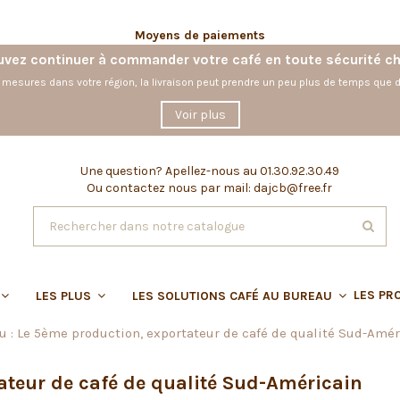
Moyens de paiements
vez continuer à commander votre café en toute sécurité c
 mesures dans votre région, la livraison peut prendre un peu plus de temps que d
Voir plus
Une question?
Apellez-nous au 01.30.92.30.49
Ou contactez nous par mail: dajcb@free.fr
LES PR
LES PLUS
LES SOLUTIONS CAFÉ AU BUREAU
u : Le 5ème production, exportateur de café de qualité Sud-Amér
ateur de café de qualité Sud-Américain